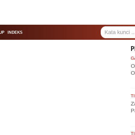
UP
INDEKS
P
G
O
O
TI
Z
P
TI