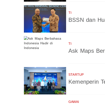
TI
BSSN dan Hua
TI
Ask Maps Berb
STARTUP
Kemenperin Te
GAWAI