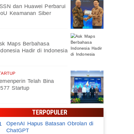
SSN dan Huawei Perbarui
oU Keamanan Siber
sk Maps Berbahasa
ndonesia Hadir di Indonesia
TARTUP
emenperin Telah Bina
.577 Startup
TERPOPULER
OpenAI Hapus Batasan Obrolan di
1
ChatGPT