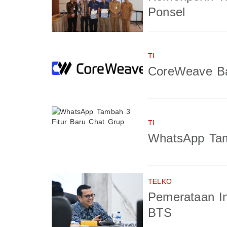
Ponsel
TI
CoreWeave Ba
TI
WhatsApp Tam
TELKO
Pemerataan In
BTS