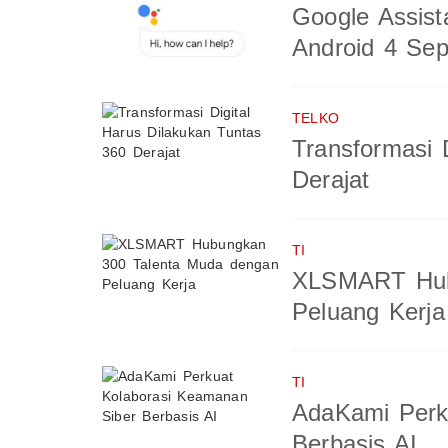
Google Assist
Android 4 Se
TELKO
Transformasi 
Derajat
TI
XLSMART Hub
Peluang Kerja
TI
AdaKami Perk
Berbasis AI