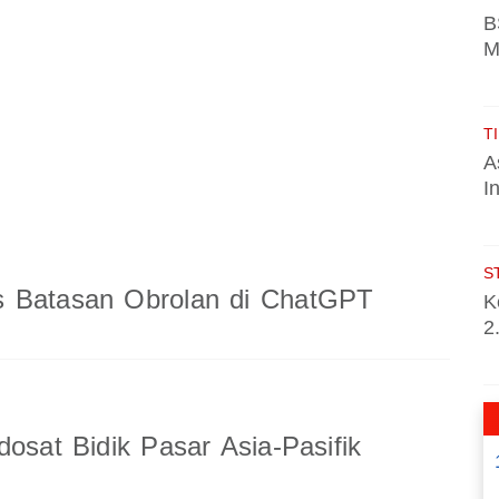
B
M
TI
A
I
S
 Batasan Obrolan di ChatGPT
K
2
dosat Bidik Pasar Asia-Pasifik