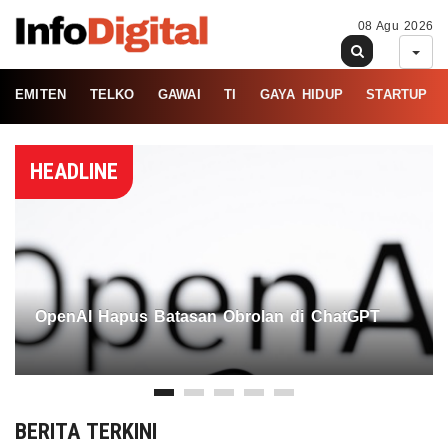
08 Agu 2026
EMITEN
TELKO
GAWAI
TI
GAYA HIDUP
STARTUP
HEADLINE
OpenAI Hapus Batasan Obrolan di ChatGPT
BERITA TERKINI