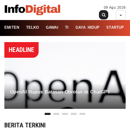
09 Agu 2026
EMITEN
TELKO
GAWAI
TI
GAYA HIDUP
STARTUP
HEADLINE
OpenAI Hapus Batasan Obrolan di ChatGPT
BERITA TERKINI