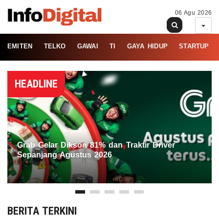
06 Agu 2026
EMITEN
TELKO
GAWAI
TI
GAYA HIDUP
STARTUP
HEADLINE
Grab Gelar Dikson 81% dan Traktir Driver
Sepanjang Agustus 2026
BERITA TERKINI