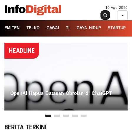
10 Agu 2026
EMITEN
TELKO
GAWAI
TI
GAYA HIDUP
STARTUP
HEADLINE
OpenAI Hapus Batasan Obrolan di ChatGPT
BERITA TERKINI