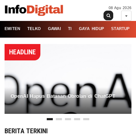
08 Agu 2026
EMITEN
TELKO
GAWAI
TI
GAYA HIDUP
STARTUP
HEADLINE
OpenAI Hapus Batasan Obrolan di ChatGPT
BERITA TERKINI