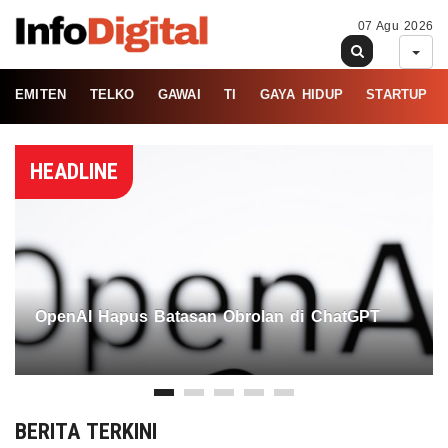
07 Agu 2026
EMITEN
TELKO
GAWAI
TI
GAYA HIDUP
STARTUP
HEADLINE
OpenAI Hapus Batasan Obrolan di ChatGPT
BERITA TERKINI