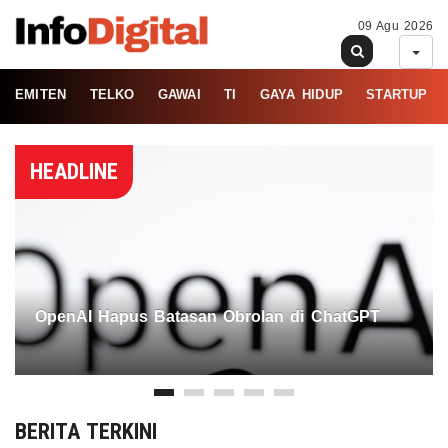
09 Agu 2026
EMITEN
TELKO
GAWAI
TI
GAYA HIDUP
STARTUP
HEADLINE
OpenAI Hapus Batasan Obrolan di ChatGPT
BERITA TERKINI