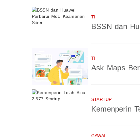
TI
BSSN dan Hua
TI
Ask Maps Berb
STARTUP
Kemenperin Te
GAWAI