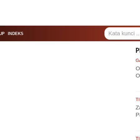
UP
INDEKS
P
G
O
O
TI
Z
P
TI