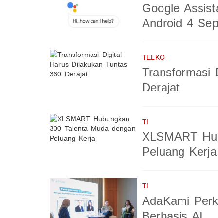
Google Assist
Android 4 Se
TELKO
Transformasi 
Derajat
TI
XLSMART Hub
Peluang Kerja
TI
AdaKami Perk
Berbasis AI