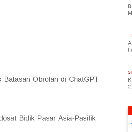
B
M
TI
A
I
S
 Batasan Obrolan di ChatGPT
K
2
dosat Bidik Pasar Asia-Pasifik