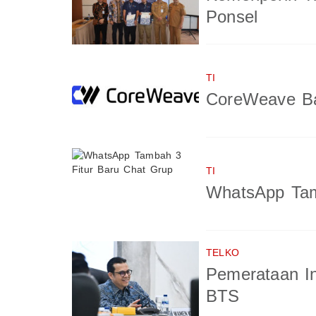
Ponsel
TI
CoreWeave Ba
TI
WhatsApp Tam
TELKO
Pemerataan In
BTS