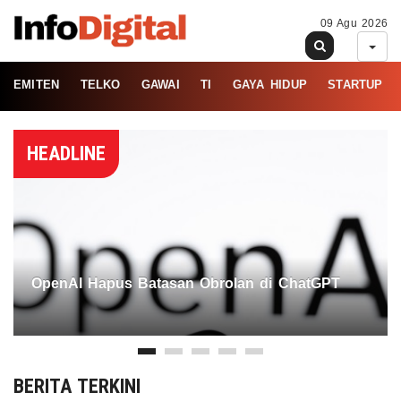
09 Agu 2026
EMITEN
TELKO
GAWAI
TI
GAYA HIDUP
STARTUP
HEADLINE
OpenAI Hapus Batasan Obrolan di ChatGPT
BERITA TERKINI