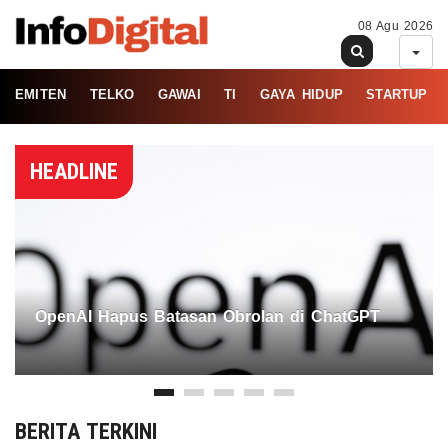
08 Agu 2026
EMITEN
TELKO
GAWAI
TI
GAYA HIDUP
STARTUP
HEADLINE
OpenAI Hapus Batasan Obrolan di ChatGPT
BERITA TERKINI