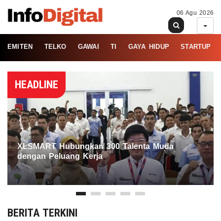
06 Agu 2026
EMITEN
TELKO
GAWAI
TI
GAYA HIDUP
STARTUP
HEADLINE
XLSMART Hubungkan 300 Talenta Muda
dengan Peluang Kerja
BERITA TERKINI