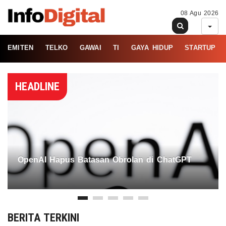
08 Agu 2026
EMITEN
TELKO
GAWAI
TI
GAYA HIDUP
STARTUP
HEADLINE
OpenAI Hapus Batasan Obrolan di ChatGPT
BERITA TERKINI