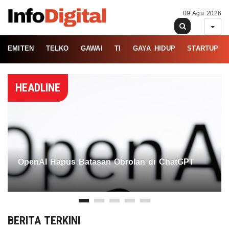
09 Agu 2026
EMITEN
TELKO
GAWAI
TI
GAYA HIDUP
STARTUP
HEADLINE
OpenAI Hapus Batasan Obrolan di ChatGPT
BERITA TERKINI