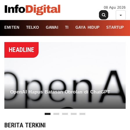
08 Agu 2026
EMITEN
TELKO
GAWAI
TI
GAYA HIDUP
STARTUP
HEADLINE
OpenAI Hapus Batasan Obrolan di ChatGPT
BERITA TERKINI