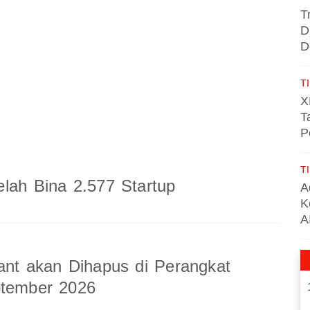
T
D
D
TI
X
T
P
TI
lah Bina 2.577 Startup
A
K
A
ant akan Dihapus di Perangkat
ptember 2026