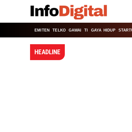
EMITEN
TELKO
GAWAI
TI
GAYA HIDUP
START
HEADLINE