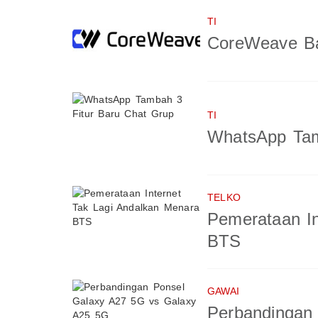
TI
CoreWeave Ba
TI
WhatsApp Tam
TELKO
Pemerataan In
BTS
GAWAI
Perbandingan