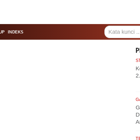
UP
INDEKS
P
S
K
2
G
G
D
A
T