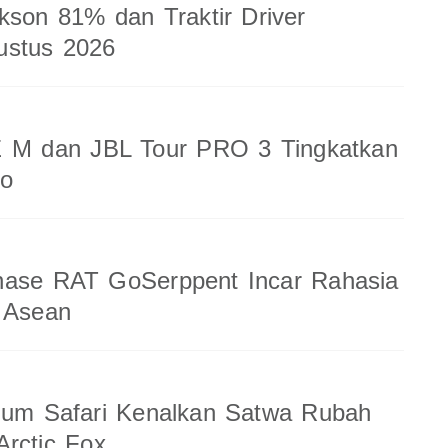
kson 81% dan Traktir Driver
ustus 2026
 M dan JBL Tour PRO 3 Tingkatkan
io
nase RAT GoSerppent Incar Rahasia
 Asean
ium Safari Kenalkan Satwa Rubah
rctic Fox