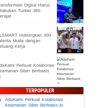
ransformasi Digital Harus
ilakukan Tuntas 360
erajat
LSMART Hubungkan 300
alenta Muda dengan
eluang Kerja
daKami Perkuat Kolaborasi
eamanan Siber Berbasis
I
TERPOPULER
AdaKami Perkuat Kolaborasi
1
Keamanan Siber Berbasis AI