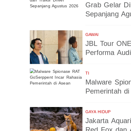
Grab Gelar Di
Sepanjang Ag
GAWAI
JBL Tour ONE
Performa Aud
TI
Malware Spio
Pemerintah di
GAYA HIDUP
Jakarta Aquar
Red Fox dan A