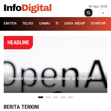
09 Agu 2026
EMITEN
TELKO
GAWAI
TI
GAYA HIDUP
STARTUP
HEADLINE
OpenAI Hapus Batasan Obrolan di ChatGPT
BERITA TERKINI