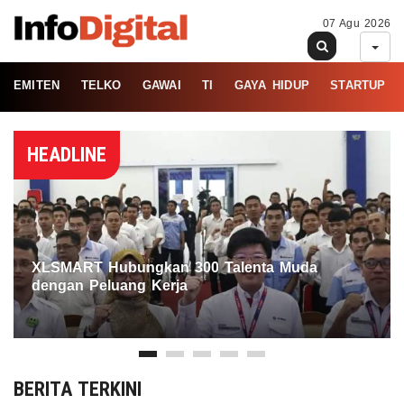
07 Agu 2026
EMITEN
TELKO
GAWAI
TI
GAYA HIDUP
STARTUP
HEADLINE
XLSMART Hubungkan 300 Talenta Muda
dengan Peluang Kerja
BERITA TERKINI