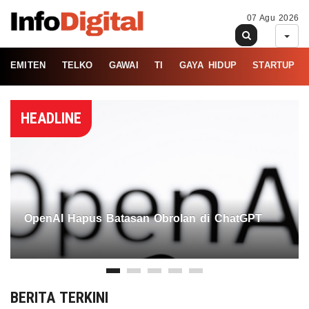
07 Agu 2026
EMITEN
TELKO
GAWAI
TI
GAYA HIDUP
STARTUP
HEADLINE
OpenAI Hapus Batasan Obrolan di ChatGPT
BERITA TERKINI