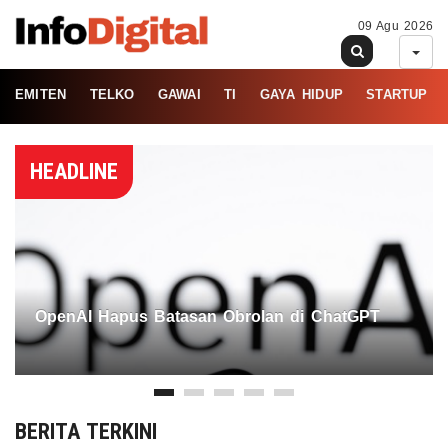
09 Agu 2026
EMITEN
TELKO
GAWAI
TI
GAYA HIDUP
STARTUP
HEADLINE
OpenAI Hapus Batasan Obrolan di ChatGPT
BERITA TERKINI