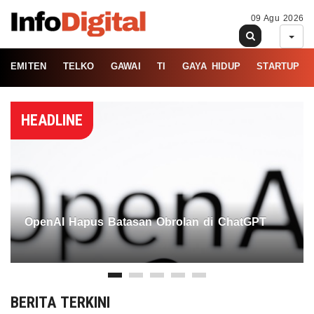
09 Agu 2026
EMITEN
TELKO
GAWAI
TI
GAYA HIDUP
STARTUP
HEADLINE
OpenAI Hapus Batasan Obrolan di ChatGPT
BERITA TERKINI