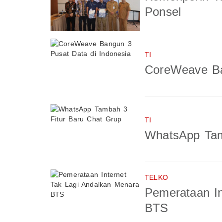
Ponsel
TI
CoreWeave Ba
TI
WhatsApp Tam
TELKO
Pemerataan In
BTS