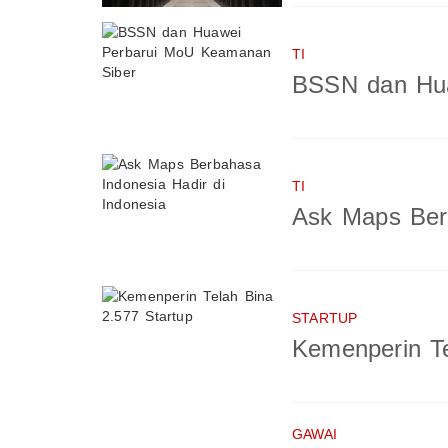
TI
BSSN dan Hua
TI
Ask Maps Berb
STARTUP
Kemenperin Te
GAWAI