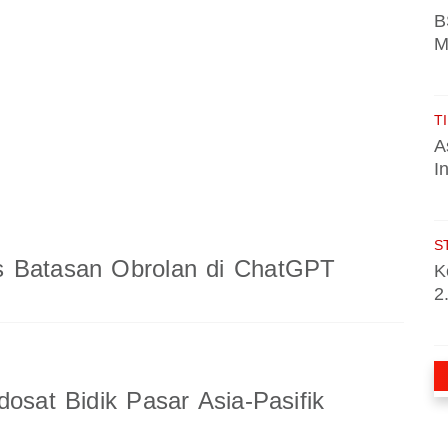
B
M
TI
A
I
S
 Batasan Obrolan di ChatGPT
K
2
dosat Bidik Pasar Asia-Pasifik