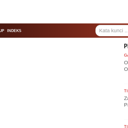
UP
INDEKS
P
G
O
O
TI
Z
P
TI