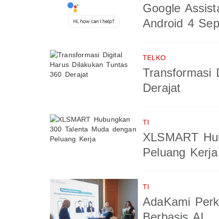
Google Assist
Android 4 Se
TELKO
Transformasi 
Derajat
TI
XLSMART Hub
Peluang Kerja
TI
AdaKami Perk
Berbasis AI