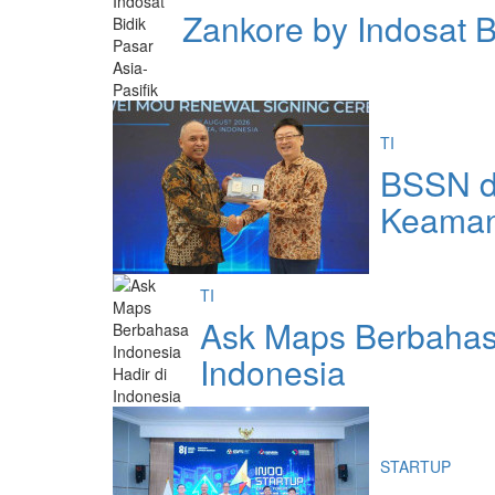
Zankore by Indosat B
TI
BSSN d
Keaman
TI
Ask Maps Berbahasa
Indonesia
STARTUP