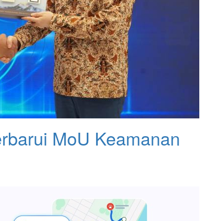
rbarui MoU Keamanan