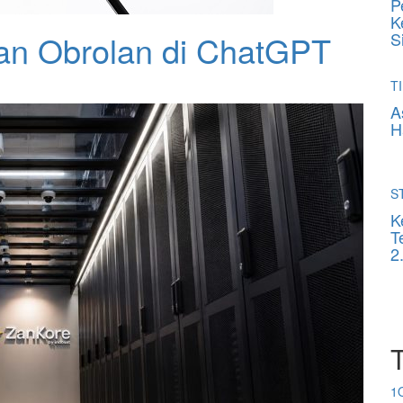
P
K
an Obrolan di ChatGPT
S
TI
A
H
S
K
T
2
1