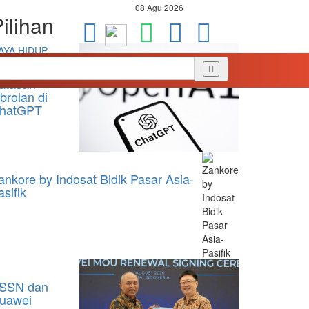
08 Agu 2026
ilihan
AYA HIDUP
penAI Hapus
atasan
brolan di
hatGPT
ankore by Indosat Bidik Pasar Asia-
asifik
SSN dan
uawei