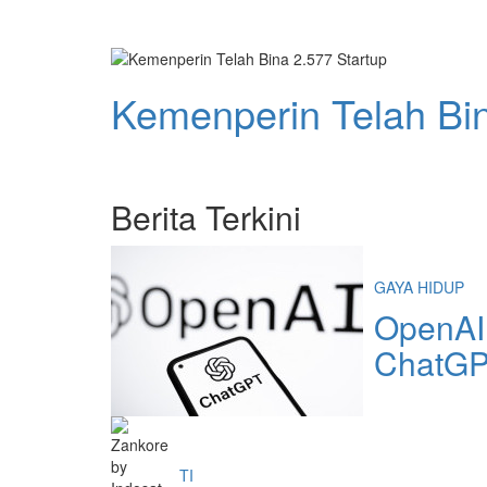
Kemenperin Telah Bin
Berita Terkini
GAYA HIDUP
OpenAI
ChatG
TI