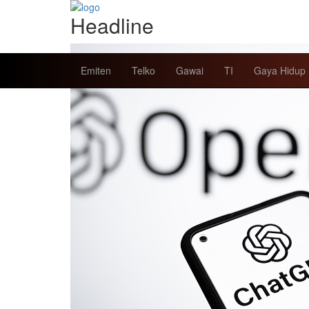
Headline
Emiten
Telko
Gawai
TI
Gaya Hidup