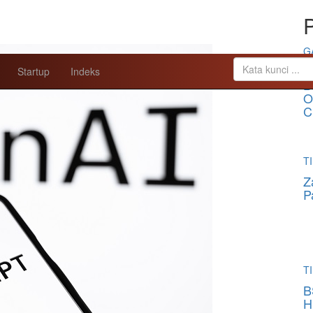
P
G
O
Startup
Indeks
B
O
C
TI
Z
P
TI
B
H