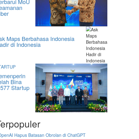
erbarui MoU
eamanan
iber
sk Maps Berbahasa Indonesia
adir di Indonesia
TARTUP
emenperin
elah Bina
.577 Startup
Terpopuler
OpenAI Hapus Batasan Obrolan di ChatGPT