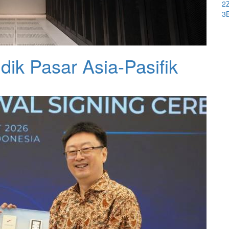
2
3
dik Pasar Asia-Pasifik