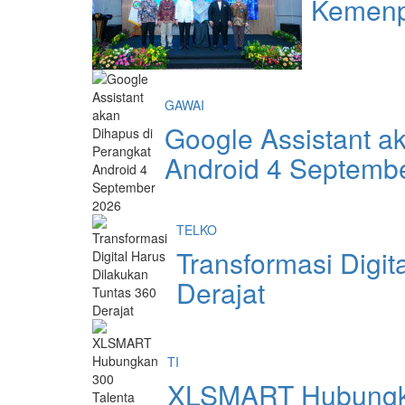
Kemenpe
GAWAI
Google Assistant a
Android 4 Septemb
TELKO
Transformasi Digit
Derajat
TI
XLSMART Hubungka