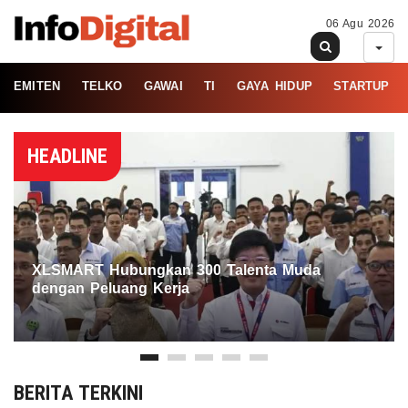
06 Agu 2026
EMITEN
TELKO
GAWAI
TI
GAYA HIDUP
STARTUP
HEADLINE
XLSMART Hubungkan 300 Talenta Muda
dengan Peluang Kerja
BERITA TERKINI