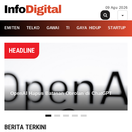
09 Agu 2026
EMITEN
TELKO
GAWAI
TI
GAYA HIDUP
STARTUP
HEADLINE
OpenAI Hapus Batasan Obrolan di ChatGPT
BERITA TERKINI