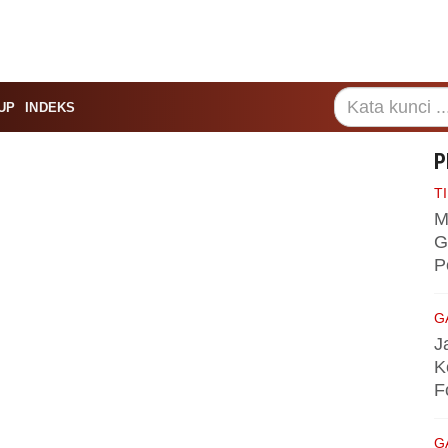
UP
INDEKS
P
TI
M
G
P
G
J
K
F
G