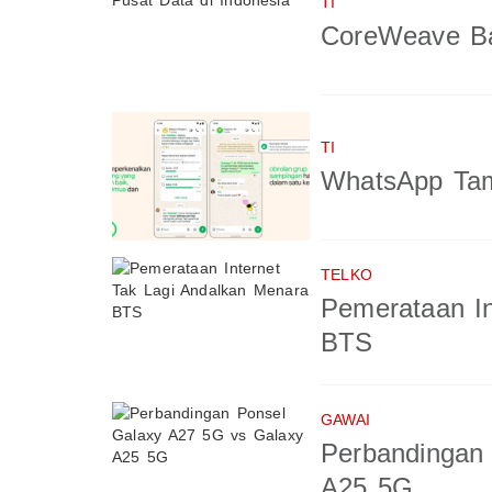
TI
CoreWeave Ba
TI
WhatsApp Tam
TELKO
Pemerataan In
BTS
GAWAI
Perbandingan
A25 5G