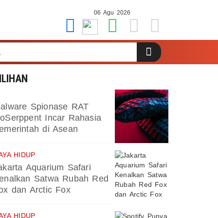
06 Agu 2026
ILIHAN
alware Spionase RAT
oSerppent Incar Rahasia
emerintah di Asean
AYA HIDUP
akarta Aquarium Safari
enalkan Satwa Rubah Red
ox dan Arctic Fox
AYA HIDUP