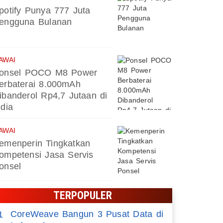
potify Punya 777 Juta
engguna Bulanan
AWAI
onsel POCO M8 Power
erbaterai 8.000mAh
ibanderol Rp4,7 Jutaan di
ndia
AWAI
emenperin Tingkatkan
ompetensi Jasa Servis
onsel
TERPOPULER
CoreWeave Bangun 3 Pusat Data di
1