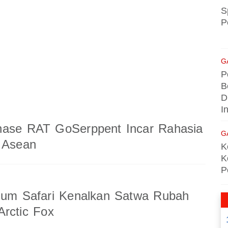
S
P
G
P
B
D
I
nase RAT GoSerppent Incar Rahasia
G
 Asean
K
K
P
ium Safari Kenalkan Satwa Rubah
rctic Fox