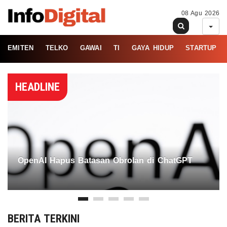
08 Agu 2026
EMITEN
TELKO
GAWAI
TI
GAYA HIDUP
STARTUP
HEADLINE
OpenAI Hapus Batasan Obrolan di ChatGPT
BERITA TERKINI