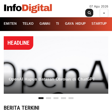
07 Agu 2026
EMITEN
TELKO
GAWAI
TI
GAYA HIDUP
STARTUP
HEADLINE
OpenAI Hapus Batasan Obrolan di ChatGPT
BERITA TERKINI