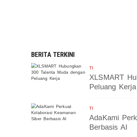
BERITA TERKINI
TI
XLSMART Hub
Peluang Kerja
TI
AdaKami Perk
Berbasis AI