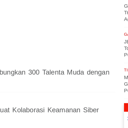
G
T
A
G
J
T
P
TI
ungkan 300 Talenta Muda dengan
M
G
P
uat Kolaborasi Keamanan Siber