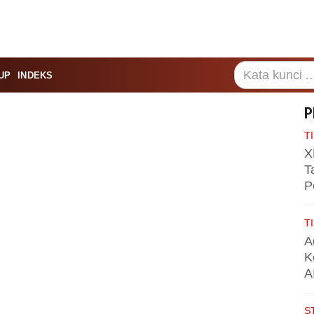
UP
INDEKS
P
TI
X
T
P
TI
A
K
A
S