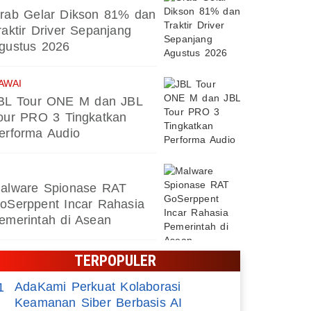
rab Gelar Dikson 81% dan
raktir Driver Sepanjang
gustus 2026
AWAI
BL Tour ONE M dan JBL
our PRO 3 Tingkatkan
erforma Audio
alware Spionase RAT
oSerppent Incar Rahasia
emerintah di Asean
TERPOPULER
AdaKami Perkuat Kolaborasi
1
Keamanan Siber Berbasis AI