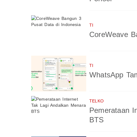
TI
CoreWeave Ba
TI
WhatsApp Tam
TELKO
Pemerataan In
BTS