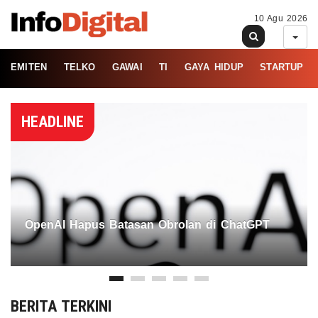
10 Agu 2026
EMITEN
TELKO
GAWAI
TI
GAYA HIDUP
STARTUP
HEADLINE
OpenAI Hapus Batasan Obrolan di ChatGPT
BERITA TERKINI