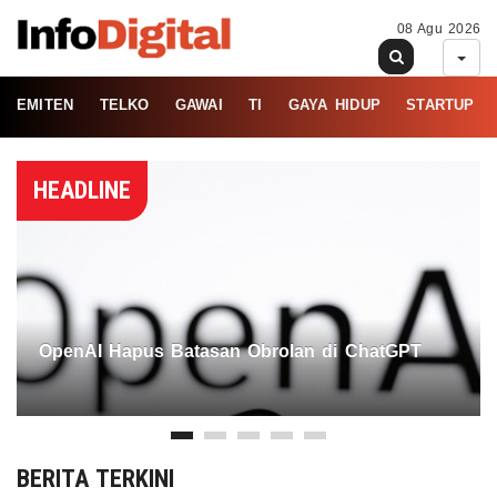
08 Agu 2026
EMITEN
TELKO
GAWAI
TI
GAYA HIDUP
STARTUP
HEADLINE
OpenAI Hapus Batasan Obrolan di ChatGPT
BERITA TERKINI