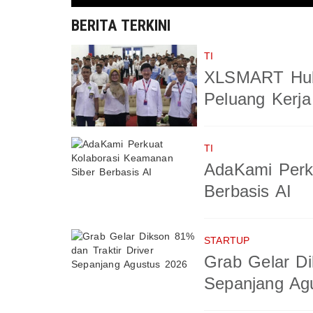
BERITA TERKINI
TI
XLSMART Hub
Peluang Kerja
TI
AdaKami Perk
Berbasis AI
STARTUP
Grab Gelar Di
Sepanjang Ag