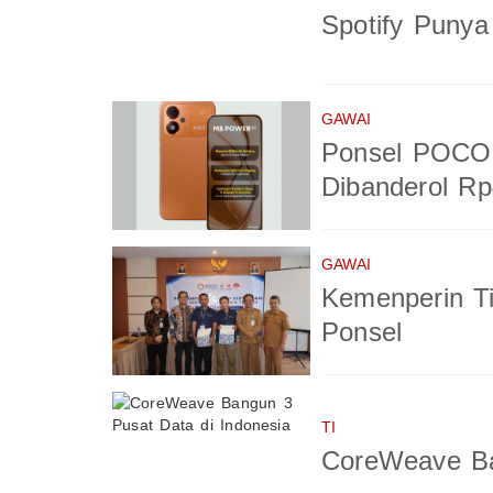
Spotify Puny
GAWAI
Ponsel POCO 
Dibanderol Rp
GAWAI
Kemenperin T
Ponsel
TI
CoreWeave Ba