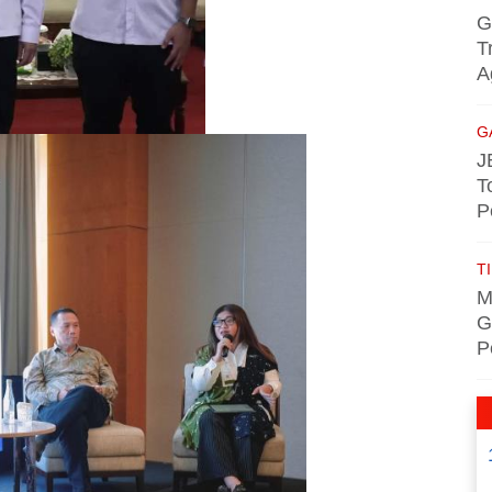
G
T
A
G
J
T
P
TI
M
G
P