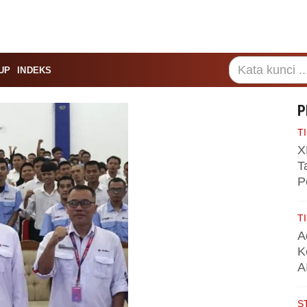
UP
INDEKS
P
TI
X
T
P
TI
A
K
A
S