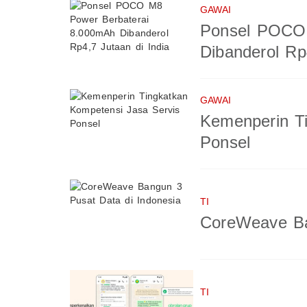
GAWAI
Ponsel POCO 
Dibanderol Rp
GAWAI
Kemenperin T
Ponsel
TI
CoreWeave Ba
TI