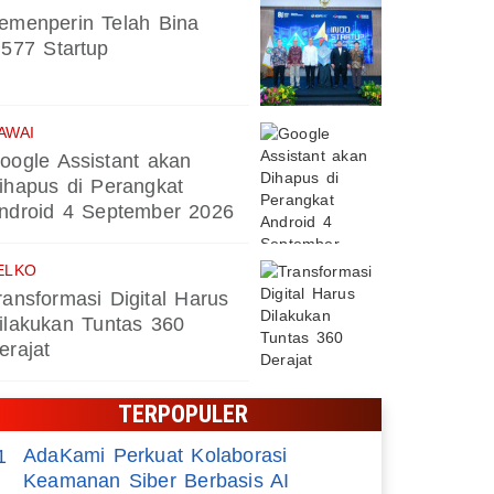
emenperin Telah Bina
.577 Startup
AWAI
oogle Assistant akan
ihapus di Perangkat
ndroid 4 September 2026
ELKO
ransformasi Digital Harus
ilakukan Tuntas 360
erajat
TERPOPULER
AdaKami Perkuat Kolaborasi
1
Keamanan Siber Berbasis AI