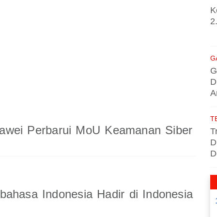
K
2
G
G
D
A
T
wei Perbarui MoU Keamanan Siber
T
D
D
ahasa Indonesia Hadir di Indonesia