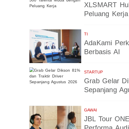
XLSMART Hub
Peluang Kerja
TI
AdaKami Perk
Berbasis AI
STARTUP
Grab Gelar Di
Sepanjang Ag
GAWAI
JBL Tour ONE
Performa Aud