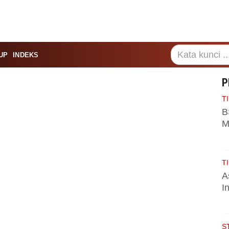
UP
INDEKS
P
TI
B
M
TI
A
I
S