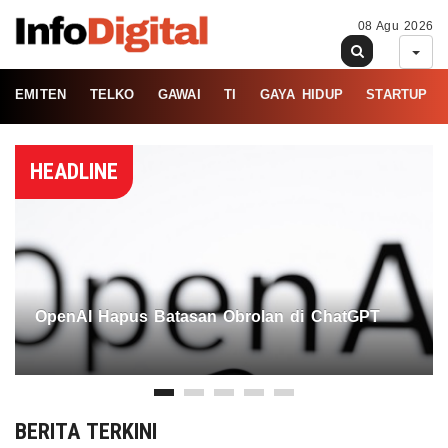
08 Agu 2026
EMITEN
TELKO
GAWAI
TI
GAYA HIDUP
STARTUP
HEADLINE
OpenAI Hapus Batasan Obrolan di ChatGPT
BERITA TERKINI