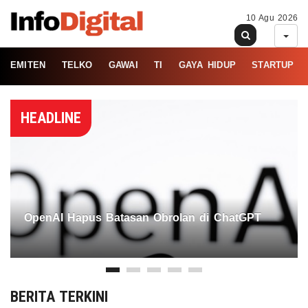
10 Agu 2026
EMITEN
TELKO
GAWAI
TI
GAYA HIDUP
STARTUP
HEADLINE
OpenAI Hapus Batasan Obrolan di ChatGPT
BERITA TERKINI