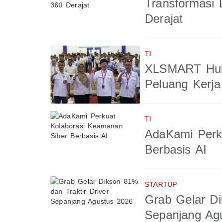
Transformasi 
Derajat
TI
XLSMART Hub
Peluang Kerja
TI
AdaKami Perk
Berbasis AI
STARTUP
Grab Gelar Di
Sepanjang Ag