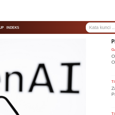
UP
INDEKS
P
G
O
O
TI
Z
P
TI