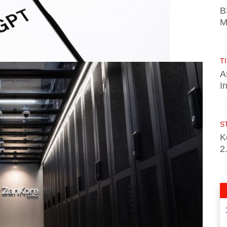
B
M
TI
A
I
S
K
2