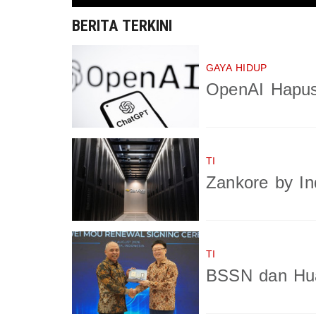
BERITA TERKINI
GAYA HIDUP
OpenAI Hapus
TI
Zankore by In
TI
BSSN dan Hua