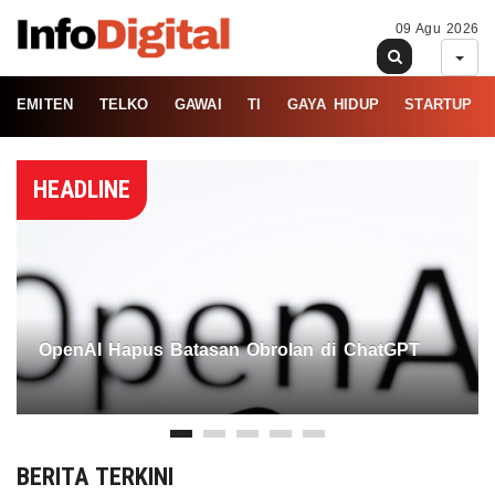
09 Agu 2026
EMITEN
TELKO
GAWAI
TI
GAYA HIDUP
STARTUP
HEADLINE
OpenAI Hapus Batasan Obrolan di ChatGPT
BERITA TERKINI