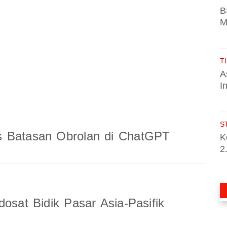
B
M
TI
A
I
S
 Batasan Obrolan di ChatGPT
K
2
dosat Bidik Pasar Asia-Pasifik