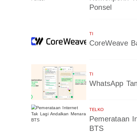
Ponsel
TI
CoreWeave Ba
TI
WhatsApp Tam
TELKO
Pemerataan In
BTS