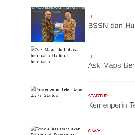
TI
BSSN dan Hua
TI
Ask Maps Berb
STARTUP
Kemenperin Te
GAWAI