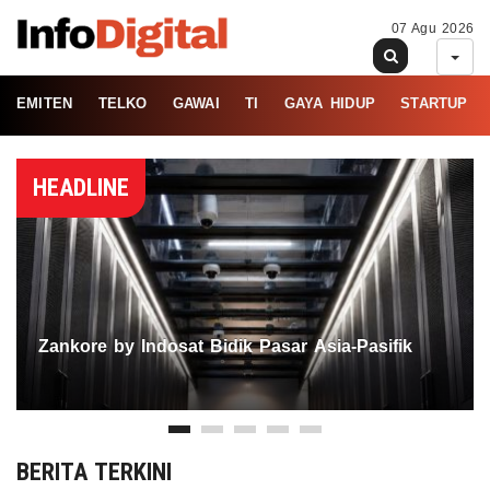
07 Agu 2026
EMITEN
TELKO
GAWAI
TI
GAYA HIDUP
STARTUP
HEADLINE
Zankore by Indosat Bidik Pasar Asia-Pasifik
BERITA TERKINI