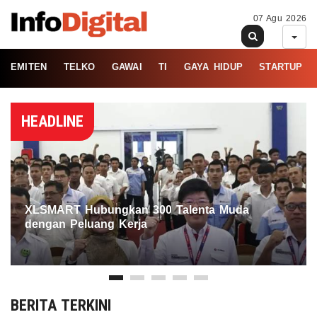
07 Agu 2026
EMITEN
TELKO
GAWAI
TI
GAYA HIDUP
STARTUP
HEADLINE
XLSMART Hubungkan 300 Talenta Muda
dengan Peluang Kerja
BERITA TERKINI