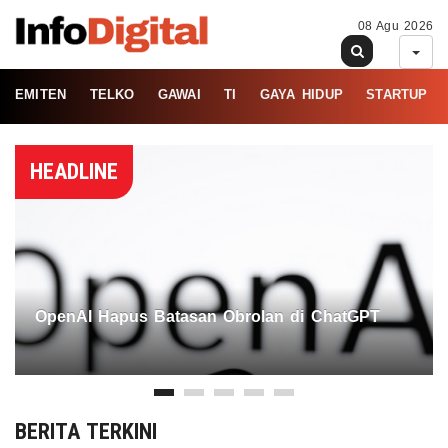
08 Agu 2026
EMITEN
TELKO
GAWAI
TI
GAYA HIDUP
STARTUP
HEADLINE
OpenAI Hapus Batasan Obrolan di ChatGPT
BERITA TERKINI