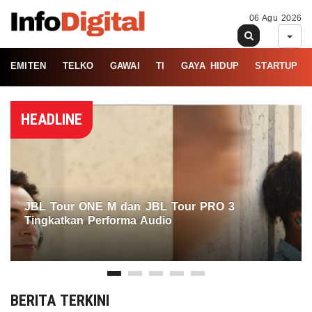
06 Agu 2026
EMITEN
TELKO
GAWAI
TI
GAYA HIDUP
STARTUP
HEADLINE
JBL Tour ONE M dan JBL Tour PRO 3
Tingkatkan Performa Audio
BERITA TERKINI