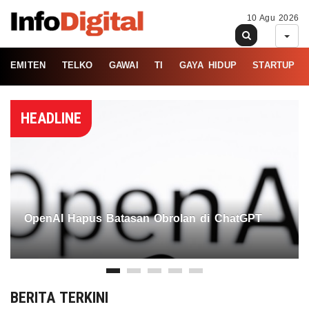
10 Agu 2026
EMITEN
TELKO
GAWAI
TI
GAYA HIDUP
STARTUP
HEADLINE
OpenAI Hapus Batasan Obrolan di ChatGPT
BERITA TERKINI