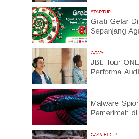
STARTUP
Grab Gelar Di
Sepanjang Ag
GAWAI
JBL Tour ONE
Performa Aud
TI
Malware Spio
Pemerintah di
GAYA HIDUP