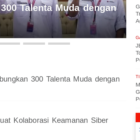
00 Talenta Muda dengan
G
T
A
G
J
T
P
TI
ungkan 300 Talenta Muda dengan
M
G
P
uat Kolaborasi Keamanan Siber