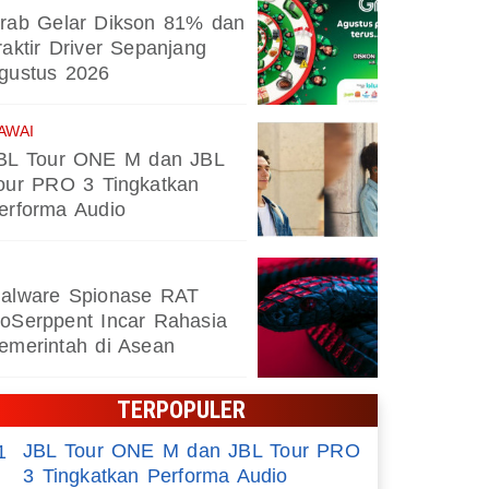
AdaKami Perkuat Kolaborasi K
rab Gelar Dikson 81% dan
raktir Driver Sepanjang
Berbasis AI
gustus 2026
AWAI
BL Tour ONE M dan JBL
our PRO 3 Tingkatkan
erforma Audio
alware Spionase RAT
oSerppent Incar Rahasia
emerintah di Asean
TERPOPULER
JBL Tour ONE M dan JBL Tour PRO
1
3 Tingkatkan Performa Audio