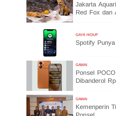
Jakarta Aquar
Red Fox dan A
GAYA HIDUP
Spotify Puny
GAWAI
Ponsel POCO 
Dibanderol Rp
GAWAI
Kemenperin T
Ponsel