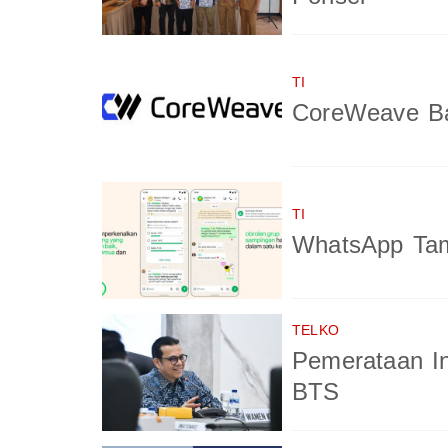
TI
CoreWeave Ba
TI
WhatsApp Tam
TELKO
Pemerataan In
BTS