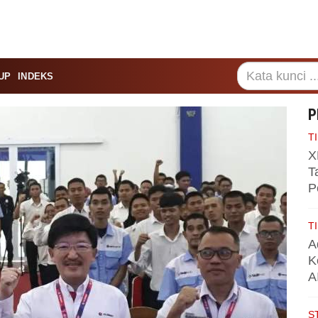
UP
INDEKS
P
TI
X
T
P
TI
A
K
A
S