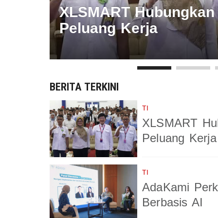
XLSMART Hubungkan 3
Peluang Kerja
BERITA TERKINI
TI
XLSMART Hub
Peluang Kerja
TI
AdaKami Perk
Berbasis AI