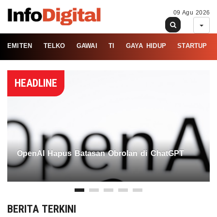
09 Agu 2026
EMITEN
TELKO
GAWAI
TI
GAYA HIDUP
STARTUP
HEADLINE
OpenAI Hapus Batasan Obrolan di ChatGPT
BERITA TERKINI