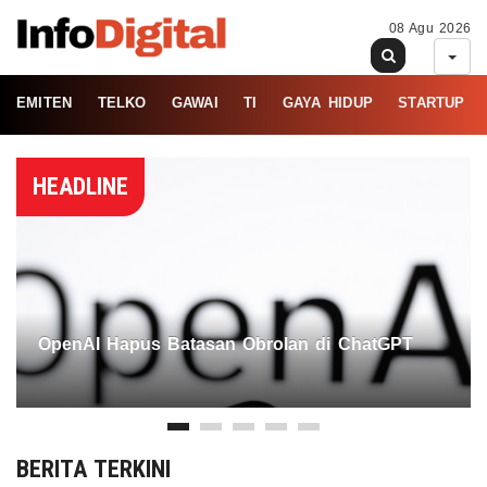
08 Agu 2026
EMITEN
TELKO
GAWAI
TI
GAYA HIDUP
STARTUP
HEADLINE
OpenAI Hapus Batasan Obrolan di ChatGPT
BERITA TERKINI