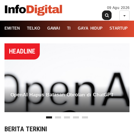
09 Agu 2026
EMITEN
TELKO
GAWAI
TI
GAYA HIDUP
STARTUP
HEADLINE
OpenAI Hapus Batasan Obrolan di ChatGPT
BERITA TERKINI