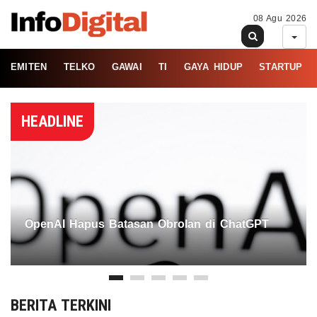
08 Agu 2026
EMITEN
TELKO
GAWAI
TI
GAYA HIDUP
STARTUP
HEADLINE
OpenAI Hapus Batasan Obrolan di ChatGPT
BERITA TERKINI