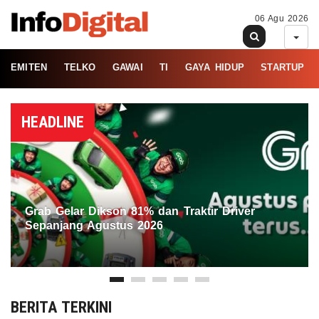
06 Agu 2026
EMITEN
TELKO
GAWAI
TI
GAYA HIDUP
STARTUP
HEADLINE
Grab Gelar Dikson 81% dan Traktir Driver
Sepanjang Agustus 2026
BERITA TERKINI