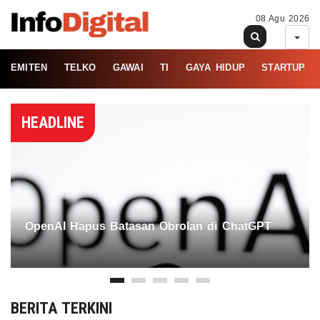
08 Agu 2026
EMITEN
TELKO
GAWAI
TI
GAYA HIDUP
STARTUP
HEADLINE
OpenAI Hapus Batasan Obrolan di ChatGPT
BERITA TERKINI